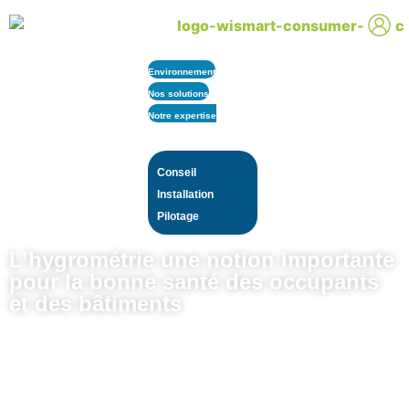
Environnement
Nos solutions
Notre expertise
Conseil
Installation
Pilotage
L’hygrométrie une notion importante
pour la bonne santé des occupants
et des bâtiments